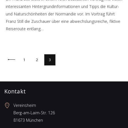
interessanten Hintergrundinformationen und Tipps die Kultur-
und Naturschönheiten der Normandie vor. Im Vortrag führt
Franz Still die Zuschauer über eine abwechslungsreiche, fiktive
Reiseroute entlang…
Seitennummerierung
SEITE
1
SEITE
2
SEITE
3
der
Beiträge
Kontakt
Vereinsheim
Berg-am-Laim-Str. 126
81673 München