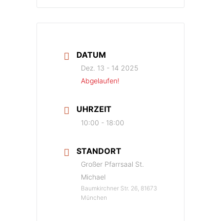
DATUM
Dez. 13 - 14 2025
Abgelaufen!
UHRZEIT
10:00 - 18:00
STANDORT
Großer Pfarrsaal St.
Michael
Baumkirchner Str. 26, 81673
München