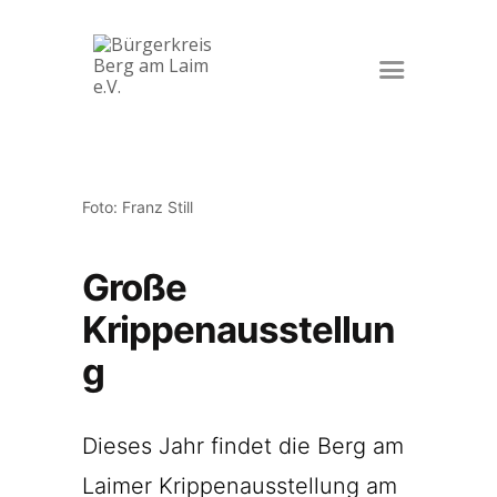
Startseite
Veranstaltungen
Der Verein
Foto: Franz Still
Kontakt
Impressum
Große
Datenschutz
Krippenausstellun
g
Dieses Jahr findet die Berg am
Laimer Krippenausstellung am