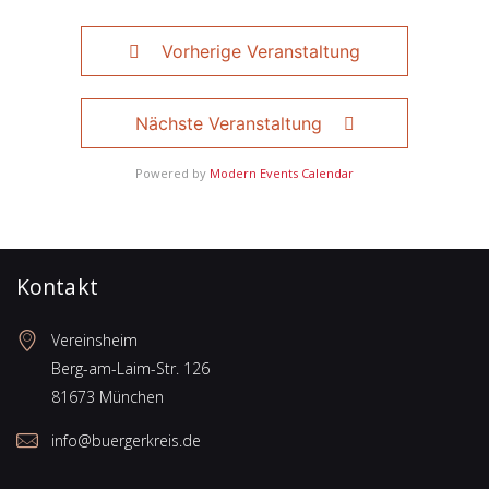
Vorherige Veranstaltung
Nächste Veranstaltung
Powered by
Modern Events Calendar
Kontakt
Vereinsheim
Berg-am-Laim-Str. 126
81673 München
info@buergerkreis.de