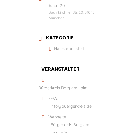
baum20
Baumkirchner Str. 20, 81673
München
KATEGORIE
Handarbeitstreff
VERANSTALTER
Bürgerkreis Berg am Laim
E-Mail
info@buergerkreis.de
Webseite
Bürgerkreis Berg am
Laim e.V.