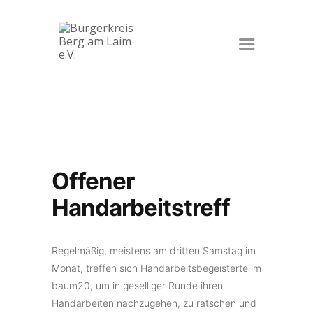
Startseite
Veranstaltungen
Der Verein
Kontakt
Impressum
Offener
Datenschutz
Handarbeitstreff
Regelmäßig, meistens am dritten Samstag im
Monat, treffen sich Handarbeitsbegeisterte im
baum20, um in geselliger Runde ihren
Handarbeiten nachzugehen, zu ratschen und