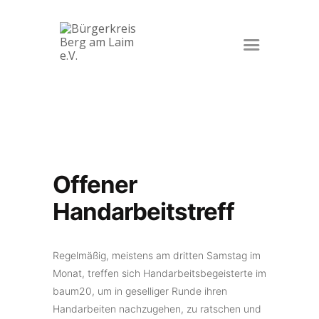
Startseite
Veranstaltungen
Der Verein
Kontakt
Impressum
Offener
Datenschutz
Handarbeitstreff
Regelmäßig, meistens am dritten Samstag im
Monat, treffen sich Handarbeitsbegeisterte im
baum20, um in geselliger Runde ihren
Handarbeiten nachzugehen, zu ratschen und