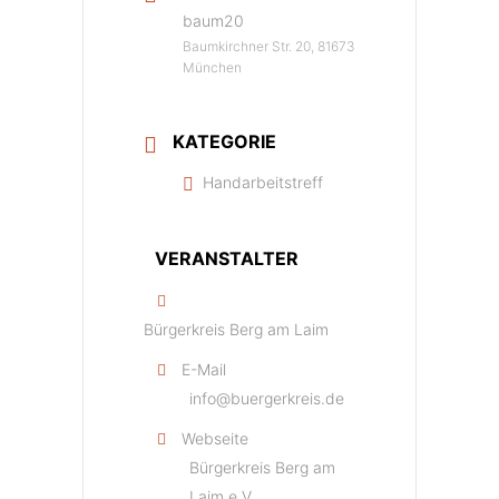
baum20
Baumkirchner Str. 20, 81673
München
KATEGORIE
Handarbeitstreff
VERANSTALTER
Bürgerkreis Berg am Laim
E-Mail
info@buergerkreis.de
Webseite
Bürgerkreis Berg am
Laim e.V.