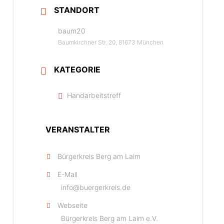
STANDORT
baum20
Baumkirchner Str. 20, 81673 München
KATEGORIE
Handarbeitstreff
VERANSTALTER
Bürgerkreis Berg am Laim
E-Mail
info@buergerkreis.de
Webseite
Bürgerkreis Berg am Laim e.V.