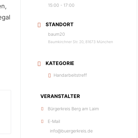
en,
15:00 - 17:00
egal
STANDORT
baum20
Baumkirchner Str. 20, 81673 München
KATEGORIE
Handarbeitstreff
VERANSTALTER
Bürgerkreis Berg am Laim
E-Mail
info@buergerkreis.de