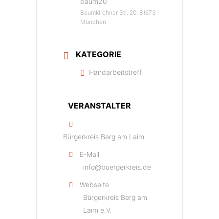
baum20
Baumkirchner Str. 20, 81673
München
KATEGORIE
Handarbeitstreff
VERANSTALTER
Bürgerkreis Berg am Laim
E-Mail
info@buergerkreis.de
Webseite
Bürgerkreis Berg am
Laim e.V.