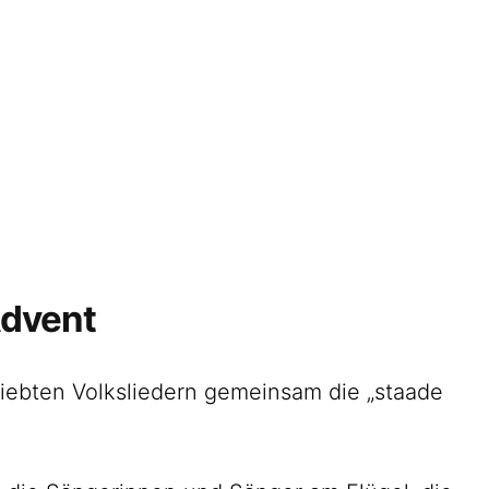
Startseite
Veranstaltungen
Der Verein
Kontakt
Impressum
Datenschutz
Advent
iebten Volksliedern gemeinsam die „staade