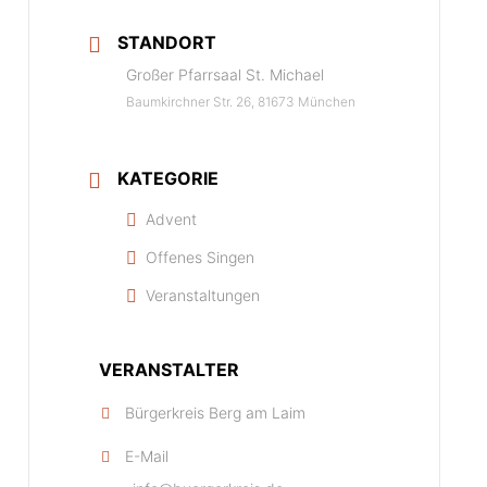
STANDORT
Großer Pfarrsaal St. Michael
Baumkirchner Str. 26, 81673 München
KATEGORIE
Advent
Offenes Singen
Veranstaltungen
VERANSTALTER
Bürgerkreis Berg am Laim
E-Mail