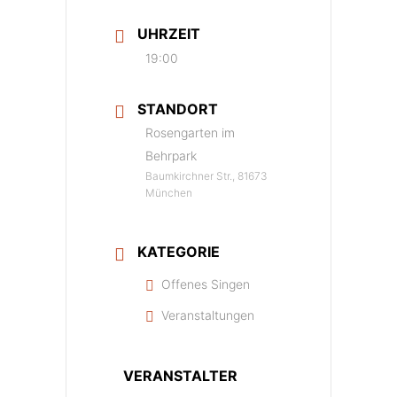
UHRZEIT
19:00
STANDORT
Rosengarten im
Behrpark
Baumkirchner Str., 81673
München
KATEGORIE
Offenes Singen
Veranstaltungen
VERANSTALTER