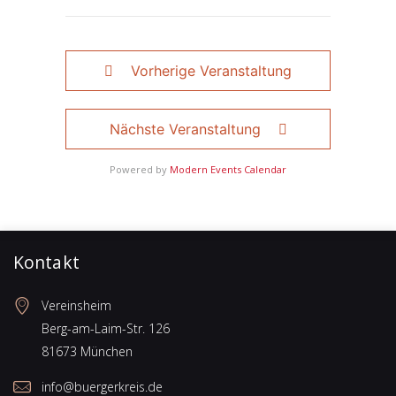
Vorherige Veranstaltung
Nächste Veranstaltung
Powered by
Modern Events Calendar
Kontakt
Vereinsheim
Berg-am-Laim-Str. 126
81673 München
info@buergerkreis.de