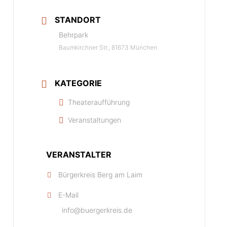
STANDORT
Behrpark
Baumkirchner Str., 81673 München
KATEGORIE
Theateraufführung
Veranstaltungen
VERANSTALTER
Bürgerkreis Berg am Laim
E-Mail
info@buergerkreis.de