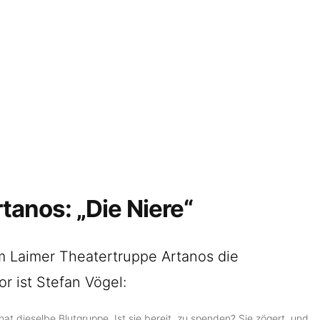
Startseite
Veranstaltungen
Der Verein
Kontakt
Impressum
Datenschutz
anos: „Die Niere“
m Laimer Theatertruppe Artanos die
tor ist Stefan Vögel:
hat dieselbe Blutgruppe. Ist sie bereit, zu spenden? Sie zögert, und