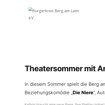
Theatersommer mit Art
In diesem Sommer spielt die Berg a
Beziehungskomödie „
Die Niere
“, Au
Kathrin braucht eine neue Niere. Ihre Ehefrau Isabel 