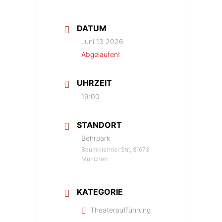
DATUM
Juni 13 2026
Abgelaufen!
UHRZEIT
19:00
STANDORT
Behrpark
Baumkirchner Str., 81673
München
KATEGORIE
Theateraufführung