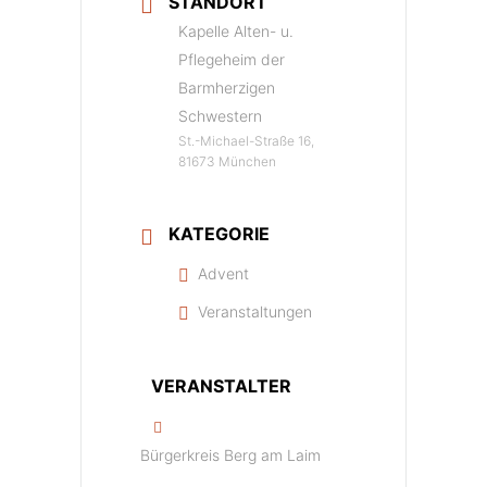
STANDORT
Kapelle Alten- u.
Pflegeheim der
Barmherzigen
Schwestern
St.-Michael-Straße 16,
81673 München
KATEGORIE
Advent
Veranstaltungen
VERANSTALTER
Bürgerkreis Berg am Laim