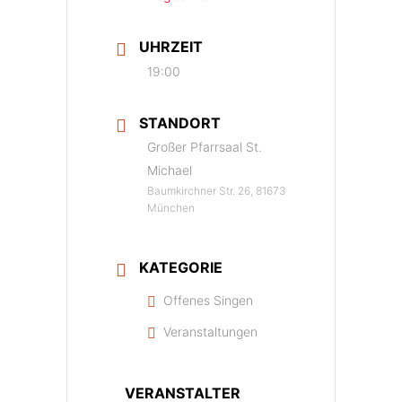
UHRZEIT
19:00
STANDORT
Großer Pfarrsaal St.
Michael
Baumkirchner Str. 26, 81673
München
KATEGORIE
Offenes Singen
Veranstaltungen
VERANSTALTER